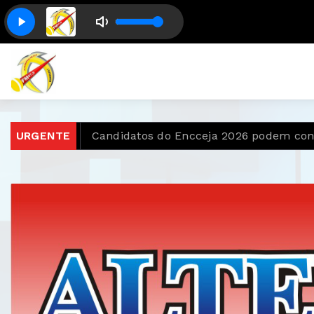
o Brasil
URGENTE
Candidatos do Encceja 2026 podem consulta