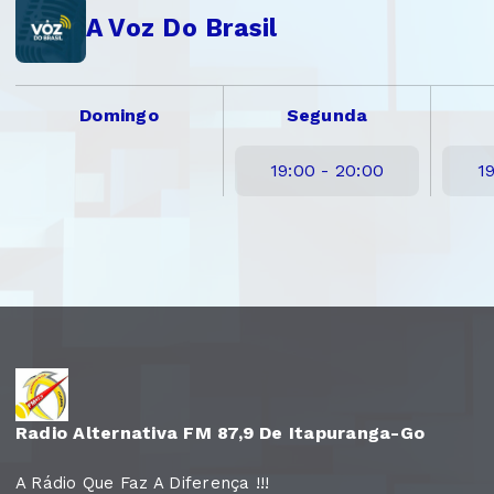
A Voz Do Brasil
Domingo
Segunda
19:00 - 20:00
1
Radio Alternativa FM 87,9 De Itapuranga-Go
A Rádio Que Faz A Diferença !!!