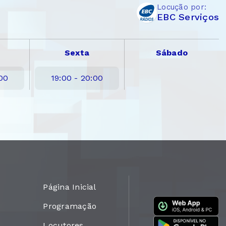
Locução por:
EBC Serviços
Sexta
Sábado
:00
19:00 - 20:00
Página Inicial
Programação
Locutores