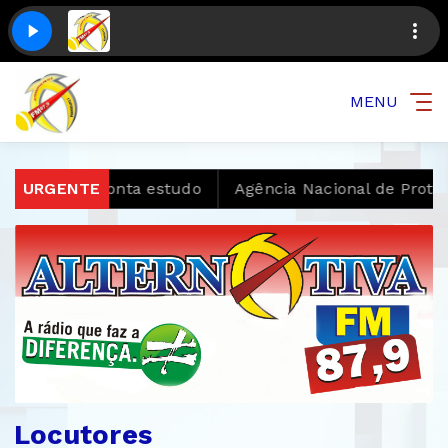
MENU
de filhos, aponta estudo
URGENTE
Agência Nacional de Proteçã
Locutores