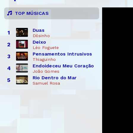
TOP MÚSICAS
Duas
1
Dilsinho
Deixo
2
Léo Foguete
Pensamentos Intrusivos
3
Thiaguinho
Endoideceu Meu Coração
4
João Gomes
Rio Dentro do Mar
5
Samuel Rosa